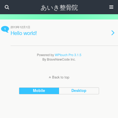
あいき整骨院
2013年12月1日
1
Hello world!
Powered by
WPtouch Pro 3.1.5
By BraveNewCode Inc.
Back to top
Mobile
Desktop